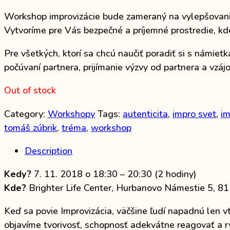
Workshop improvizácie bude zameraný na vylepšovanie 
Vytvoríme pre Vás bezpečné a príjemné prostredie, kd
Pre všetkých, ktorí sa chcú naučiť poradiť si s námi
počúvaní partnera, prijímanie výzvy od partnera a vzáj
Out of stock
Category:
Workshopy
Tags:
autenticita
,
impro svet
,
im
tomáš zúbrik
,
tréma
,
workshop
Description
Kedy?
7. 11. 2018 o 18:30 – 20:30 (2 hodiny)
Kde?
Brighter Life Center, Hurbanovo Námestie 5, 81
Keď sa povie Improvizácia, väčšine ľudí napadnú len vt
objavíme tvorivosť, schopnosť adekvátne reagovať a rý