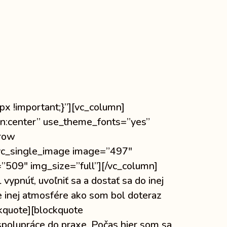
 !important;}”][vc_column]
gn:center” use_theme_fonts=”yes”
_row
vc_single_image image=”497″
509″ img_size=”full”][/vc_column]
pnúť, uvoľniť sa a dostať sa do inej
e inej atmosfére ako som bol doteraz
ckquote][blockquote
spolupráce do praxe. Počas hier som sa