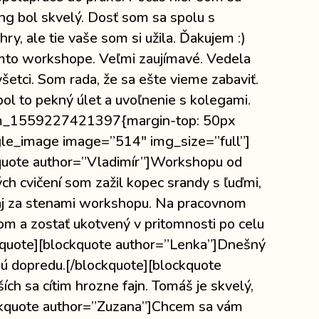
ing bol skvelý. Dosť som sa spolu s
ry, ale tie vaše som si užila. Ďakujem :)
omto workshope. Veľmi zaujímavé. Vedela
šetci. Som rada, že sa ešte vieme zabaviť.
ol to pekný úlet a uvoľnenie s kolegami.
stom_1559227421397{margin-top: 50px
gle_image image=”514″ img_size=”full”]
quote author=”Vladimír”]Workshopu od
ch cvičení som zažil kopec srandy s ľuďmi,
 aj za stenami workshopu. Na pracovnom
m a zostať ukotvený v pritomnosti po celu
ckquote][blockquote author=”Lenka”]Dnešný
ajú dopredu.[/blockquote][blockquote
ích sa cítim hrozne fajn. Tomáš je skvelý,
ockquote author=”Zuzana”]Chcem sa vám