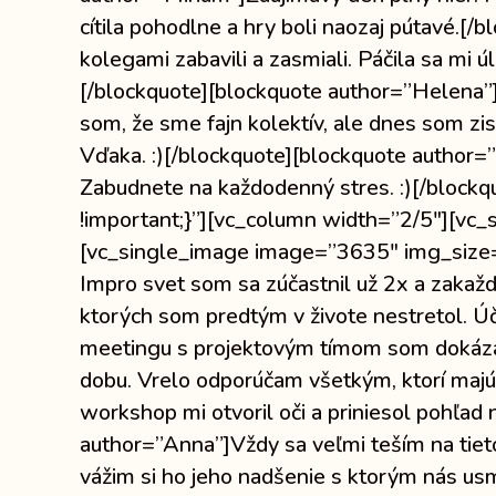
cítila pohodlne a hry boli naozaj pútavé.[
kolegami zabavili a zasmiali. Páčila sa mi 
[/blockquote][blockquote author=”Helena”
som, že sme fajn kolektív, ale dnes som zi
Vďaka. :)[/blockquote][blockquote author=”
Zabudnete na každodenný stres. :)[/bloc
!important;}”][vc_column width=”2/5″][vc
[vc_single_image image=”3635″ img_size=
Impro svet som sa zúčastnil už 2x a zakažd
ktorých som predtým v živote nestretol. Ú
meetingu s projektovým tímom som dokázal
dobu. Vrelo odporúčam všetkým, ktorí majú
workshop mi otvoril oči a priniesol pohľad 
author=”Anna”]Vždy sa veľmi teším na tieto 
vážim si ho jeho nadšenie s ktorým nás u