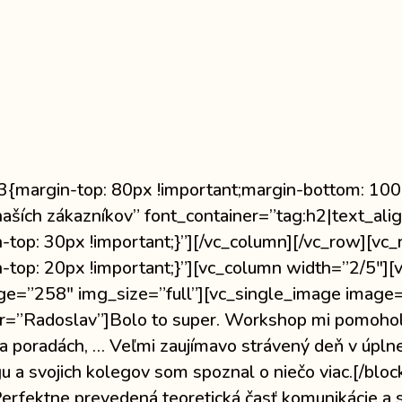
argin-top: 80px !important;margin-bottom: 100px
aších zákazníkov” font_container=”tag:h2|text_ali
p: 30px !important;}”][/vc_column][/vc_row][vc
op: 20px !important;}”][vc_column width=”2/5″][
e=”258″ img_size=”full”][vc_single_image image=”
=”Radoslav”]Bolo to super. Workshop mi pomohol vy
na poradách, … Veľmi zaujímavo strávený deň v úpln
u a svojich kolegov som spoznal o niečo viac.[/blo
Perfektne prevedená teoretická časť komunikácie a 