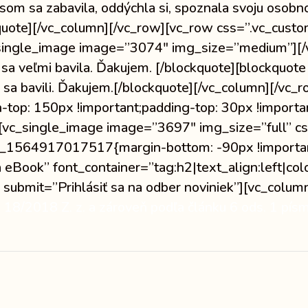
m sa zabavila, oddýchla si, spoznala svoju osobnosť
lockquote][/vc_column][/vc_row][vc_row css=”.vc_
c_single_image image=”3074″ img_size=”medium”][
a veľmi bavila. Ďakujem. [/blockquote][blockquote
ko sa bavili. Ďakujem.[/blockquote][/vc_column][/vc
p: 150px !important;padding-top: 30px !important
][vc_single_image image=”3697″ img_size=”full” c
m_1564917017517{margin-bottom: -90px !important
 eBook” font_container=”tag:h2|text_align:left|co
 submit=”Prihlásiť sa na odber noviniek”][vc_colum
. 18/2018 Z. z. a zároveň podľa článku 6 ods. 1 pí