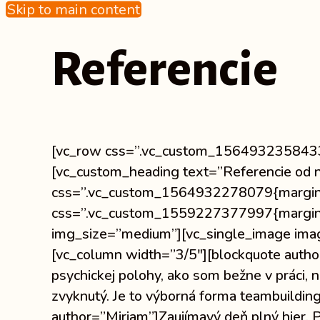
Skip to main content
Referencie
[vc_row css=”.vc_custom_1564932358433{m
[vc_custom_heading text=”Referencie od n
css=”.vc_custom_1564932278079{margin-to
css=”.vc_custom_1559227377997{margin-t
img_size=”medium”][vc_single_image imag
[vc_column width=”3/5″][blockquote author
psychickej polohy, ako som bežne v práci, 
zvyknutý. Je to výborná forma teambuilding
author=”Miriam”]Zaujímavý deň plný hier. 