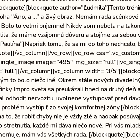
/blockquote][blockquote author=”Ľudmila”]Tento trén
úloha “Áno, a …” a živý obraz. Nemám rada scénkové h
]Bolo to veľmi príjemne! Nikdy som nebola na tak
stila, že máme vzájomnú dôveru a stojíme za sebou v
Paulína”]Napriek tomu, že sa mi do toho nechcelo, b
kquote][/vc_column][/vc_row][vc_row css=”.vc_cu
_single_image image=”495″ img_size=”full”][vc_sin
”full”][/vc_column][vc_column width=”3/5″][block
ým to bolo niečo iné. Okrem stále nových divadelný
činky Impro sveta sa preukázali hneď na druhý deň
 odhodiť nervozitu, uvolnene vystupovať pred davo
 problém vystúpiť zo svojej komfortnej zóny.[/blo
na to, že robiť chyby nie je vždy zlé a naopak posúv
stretnutia, každé mi dáva niečo nové. Pri vás mladš
smerňuje, mám vás všetkých rada. [/blockquote][bl