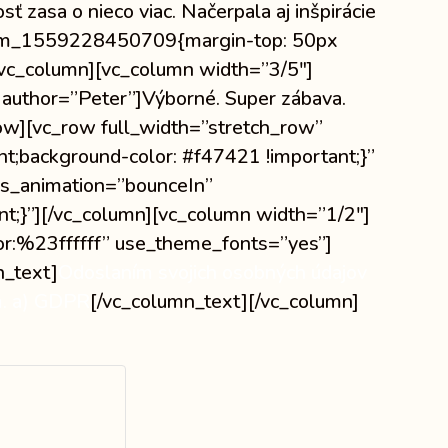
 zasa o nieco viac. Načerpala aj inšpirácie
custom_1559228450709{margin-top: 50px
/vc_column][vc_column width=”3/5″]
 author=”Peter”]Výborné. Super zábava.
_row][vc_row full_width=”stretch_row”
;background-color: #f47421 !important;}”
ss_animation=”bounceIn”
;}”][/vc_column][vc_column width=”1/2″]
lor:%23ffffff” use_theme_fonts=”yes”]
n_text]
Odoslaním svojich osobných údajov
sm. a) GDPR
[/vc_column_text][/vc_column]