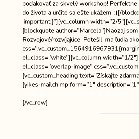
poďakovať za skvelý workshop! Perfektne so
do života a určite sa ešte ukážem. :)[/b
!important;}”][vc_column width=”2/5″][v
[blockquote author=”Marcela”]Naozaj som s
Rozvojové/rozvíjajúce. Potešili ma ľudia a
css=”.vc_custom_1564916967931{margin-to
el_class=”white”][vc_column width=”1/2″
el_class=”overlap-image” css=”.vc_custo
[vc_custom_heading text=”Získajte zdarma
[yikes-mailchimp form=”1″ description=”1″
súhlasíte s ich spracovaním podľa zákona č
[/vc_row]