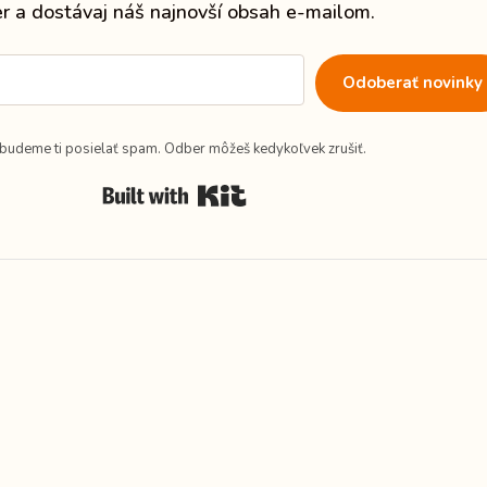
er a dostávaj náš najnovší obsah e-mailom.
Odoberať novinky
budeme ti posielať spam. Odber môžeš kedykoľvek zrušiť.
Built with Kit