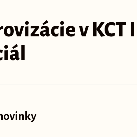
vizácie v KCT II
iál
novinky