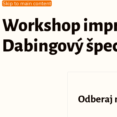
Skip to main content
Workshop impro
Dabingový špec
Odberaj 