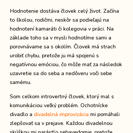
Hodnotenie dostáva človek celý život. Začína
to školou, rodičmi, neskôr sa podieľajú na
hodnotení kamaráti či kolegovia v práci. Na
základe toho sa v mysli hodnotíme sami a
porovnávame sa s okolím. Človek má strach
urobiť chybu, pretože ju má spojenú s
negatívnou emóciou, čo môže mať za následok
uzavretie sa do seba a nedôveru voči sebe
samému.
Som celkom introvertný človek, ktorý mal s
komunikáciou veľký problém. Ochotnícke
divadlo a
divadelná improvizácia
mi pomáhali
zlepšovať sa v prejave. Každou divadelnou
skúškou mi narástlo sebavedomie, pretože