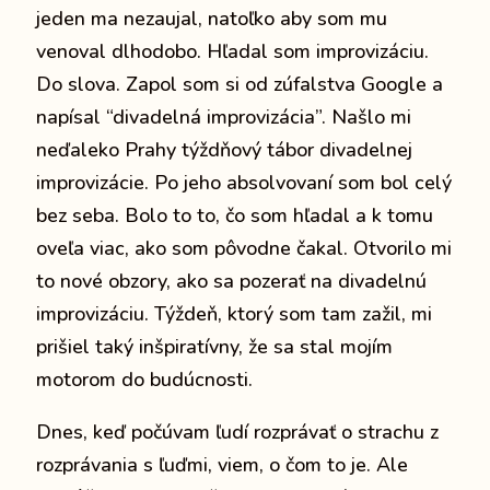
jeden ma nezaujal, natoľko aby som mu
venoval dlhodobo. Hľadal som improvizáciu.
Do slova. Zapol som si od zúfalstva Google a
napísal “divadelná improvizácia”. Našlo mi
neďaleko Prahy týždňový tábor divadelnej
improvizácie. Po jeho absolvovaní som bol celý
bez seba. Bolo to to, čo som hľadal a k tomu
oveľa viac, ako som pôvodne čakal. Otvorilo mi
to nové obzory, ako sa pozerať na divadelnú
improvizáciu. Týždeň, ktorý som tam zažil, mi
prišiel taký inšpiratívny, že sa stal mojím
motorom do budúcnosti.
Dnes, keď počúvam ľudí rozprávať o strachu z
rozprávania s ľuďmi, viem, o čom to je. Ale