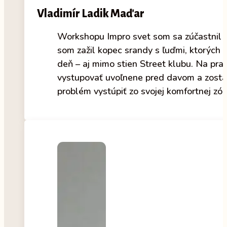
Vladimír Ladik Maďar
Workshopu Impro svet som sa zúčastnil u
som zažil kopec srandy s ľuďmi, ktorých 
deň – aj mimo stien Street klubu. Na pr
vystupovať uvoľnene pred davom a zostať
problém vystúpiť zo svojej komfortnej zón