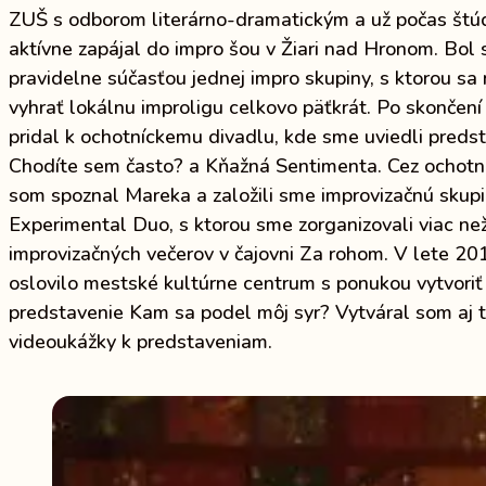
ZUŠ s odborom literárno-dramatickým a už počas štú
aktívne zapájal do impro šou v Žiari nad Hronom. Bol
pravidelne súčasťou jednej impro skupiny, s ktorou sa 
vyhrať lokálnu improligu celkovo päťkrát. Po skončen
pridal k ochotníckemu divadlu, kde sme uviedli preds
Chodíte sem často? a Kňažná Sentimenta. Cez ochotn
som spoznal Mareka a založili sme improvizačnú skup
Experimental Duo, s ktorou sme zorganizovali viac ne
improvizačných večerov v čajovni Za rohom. V lete 20
oslovilo mestské kultúrne centrum s ponukou vytvoriť
predstavenie Kam sa podel môj syr? Vytváral som aj 
videoukážky k predstaveniam.