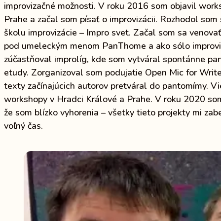
improvizačné možnosti. V roku 2016 som objavil work
Prahe a začal som písať o improvizácii. Rozhodol som 
školu improvizácie – Impro svet. Začal som sa venov
pod umeleckým menom PanThome a ako sólo improvi
zúčastňoval improlíg, kde som vytváral spontánne pa
etudy. Zorganizoval som podujatie Open Mic for Writ
texty začínajúcich autorov pretváral do pantomímy. V
workshopy v Hradci Králové a Prahe. V roku 2020 som 
že som blízko vyhorenia – všetky tieto projekty mi zabe
voľný čas.