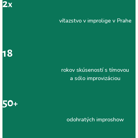
2
x
víťazstvo v improlige v Prahe
18
rokov skúseností s tímovou
a sólo improvizáciou
50
+
odohratých improshow