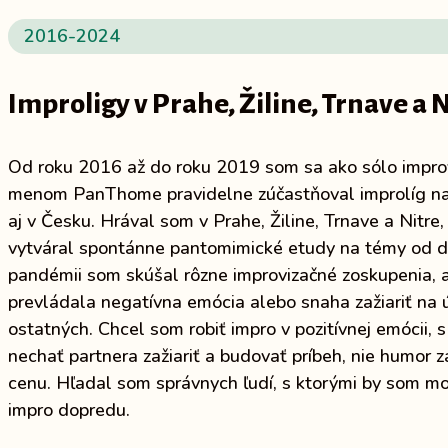
2016-2024
Improligy v Prahe, Žiline, Trnave a 
Od roku 2016 až do roku 2019 som sa ako sólo impro
menom PanThome pravidelne zúčastňoval improlíg n
aj v Česku. Hrával som v Prahe, Žiline, Trnave a Nitre
vytváral spontánne pantomimické etudy na témy od d
pandémii som skúšal rôzne improvizačné zoskupenia, 
prevládala negatívna emócia alebo snaha zažiariť na 
ostatných. Chcel som robiť impro v pozitívnej emócii, s
nechať partnera zažiariť a budovať príbeh, nie humor 
cenu. Hľadal som správnych ľudí, s ktorými by som m
impro dopredu.