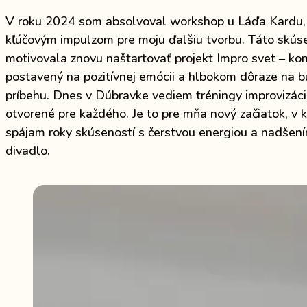
V roku 2024 som absolvoval workshop u Láďa Kardu, 
kľúčovým impulzom pre moju ďalšiu tvorbu. Táto skú
motivovala znovu naštartovať projekt Impro svet – ko
postavený na pozitívnej emócii a hlbokom dôraze na 
príbehu. Dnes v Dúbravke vediem tréningy improvizáci
otvorené pre každého. Je to pre mňa nový začiatok, v 
spájam roky skúseností s čerstvou energiou a nadšen
divadlo.