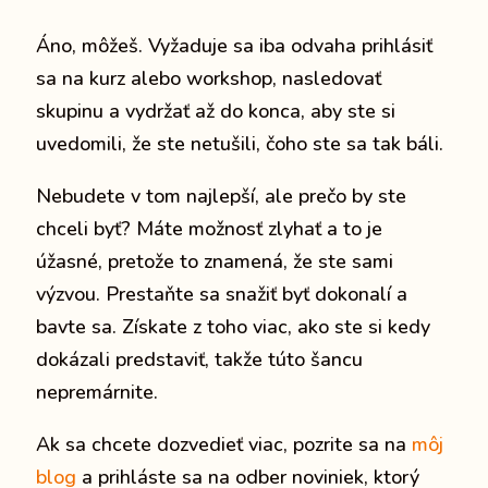
Áno, môžeš.
Vyžaduje sa iba odvaha prihlásiť
sa na kurz alebo workshop, nasledovať
skupinu a vydržať až do konca, aby ste si
uvedomili, že ste netušili, čoho ste sa tak báli.
Nebudete v tom najlepší, ale prečo by ste
chceli byť?
Máte možnosť zlyhať a to je
úžasné, pretože to znamená, že ste sami
výzvou.
Prestaňte sa snažiť byť dokonalí a
bavte sa.
Získate z toho viac, ako ste si kedy
dokázali predstaviť, takže túto šancu
nepremárnite.
Ak sa chcete dozvedieť viac, pozrite sa na
môj
blog
a prihláste sa na odber noviniek, ktorý