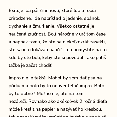
Exituje iba pár činnností, ktoré ľudia robia
prirodzene.
Ide napríklad o jedenie, spánok,
dýchanie a žmurkanie.
Všetko ostatné je
naučená zručnosť. Boli náročné v určitom čase
a napriek tomu, že ste sa niekoľkokrát zasekli,
ste sa ich dokázali naučiť.
Len pomyslite na to,
kde by ste boli, keby ste si povedali, ako príliš
ťažké je začať chodiť.
Impro nie je ťažké.
Mohol by som dať psa na
pódium a bolo by to neuveriteľné impro.
Bolo
by to dobré?
Možno nie, ale na tom
nezáleží.
Rovnako ako akékoľvek 2 ročné dieťa
môže kresliť na papier a nazývať ho kresbou,