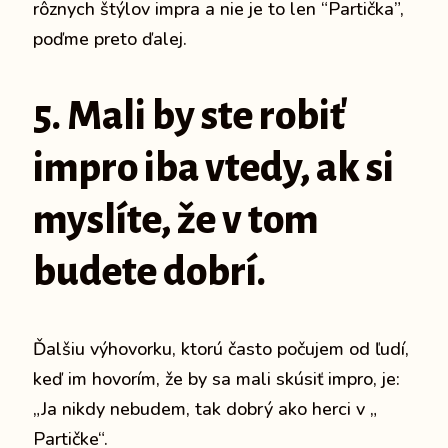
rôznych štýlov impra a nie je to len “Partička”,
poďme preto ďalej.
5. Mali by ste robiť
impro iba vtedy, ak si
myslíte, že v tom
budete dobrí.
Ďalšiu výhovorku, ktorú často počujem od ľudí,
keď im hovorím, že by sa mali skúsiť impro, je:
„Ja nikdy nebudem, tak dobrý ako herci v „
Partičke“.