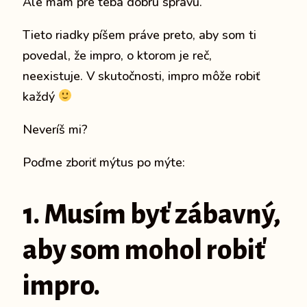
Ale mám pre teba dobrú správu.
Tieto riadky píšem práve preto, aby som ti
povedal, že impro, o ktorom je reč,
neexistuje.
V skutočnosti,
impro môže robiť
každý
Neveríš mi?
Poďme zboriť mýtus po mýte:
1. Musím byť zábavný,
aby som mohol robiť
impro.