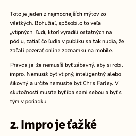
Toto je jeden z najmocnejších mýtov zo
všetkých.
Bohužiaľ, spôsobilo to veľa
„vtipných“ ľudí, ktorí vyradili ostatných na
pódiu, zatiaľ čo ľudia v publiku sa tak nudia, že
začali pozerať online zoznamku na mobile.
Pravda je, že nemusíš byť zábavný, aby si robil
impro.
Nemusíš byť vtipný, inteligentný alebo
šikovný a určite nemusíte byť Chris Farley.
V
skutočnosti musíte byť iba sami sebou a byť s
tým v poriadku.
2. Impro je ťažké