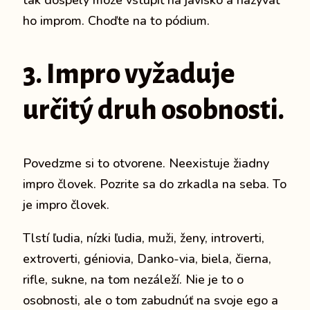
tak dospelý môže vstúpiť na javisko a nazývať
ho improm.
Choďte na to pódium.
3. Impro vyžaduje
určitý druh osobnosti.
Povedzme si to otvorene. Neexistuje žiadny
impro človek.
Pozrite sa do zrkadla na seba.
To
je impro človek.
Tlstí ľudia, nízki ľudia, muži, ženy, introverti,
extroverti, géniovia, Danko-via, biela, čierna,
rifle, sukne, na tom nezáleží.
Nie je to o
osobnosti, ale o tom zabudnúť na svoje ego a