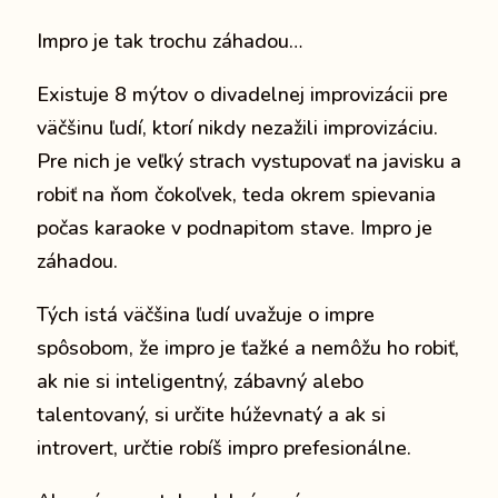
Impro je tak trochu záhadou
…
Existuje 8 mýtov o divadelnej improvizácii pre
väčšinu ľudí,
ktorí nikdy nezažili improvizáciu.
Pre nich je veľký strach vystupovať na javisku a
robiť na ňom čokoľvek, teda okrem spievania
počas karaoke v podnapitom stave. Impro je
záhadou.
Tých istá väčšina ľudí uvažuje o impre
spôsobom, že impro je ťažké a nemôžu ho robiť,
ak nie si inteligentný, zábavný alebo
talentovaný, si určite húževnatý a ak si
introvert, určtie robíš impro prefesionálne.