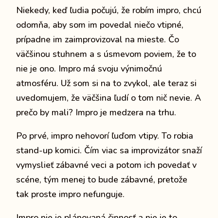
Niekedy, keď ľudia počujú, že robím impro, chcú
odomňa, aby som im povedal niečo vtipné,
prípadne im zaimprovizoval na mieste. Čo
väčšinou stuhnem a s úsmevom poviem, že to
nie je ono. Impro má svoju výnimočnú
atmosféru.
Už som si na to zvykol, ale teraz si
uvedomujem, že väčšina ľudí o tom nič nevie.
A
prečo by mali?
Impro je medzera na trhu.
Po prvé, impro nehovorí ľuďom vtipy.
To robia
stand-up komici.
Čím viac sa improvizátor snaží
vymyslieť zábavné veci a potom ich povedať v
scéne, tým menej to bude zábavné, pretože
tak proste impro nefunguje.
Impro nie je plánovaná činnosť a nie je to