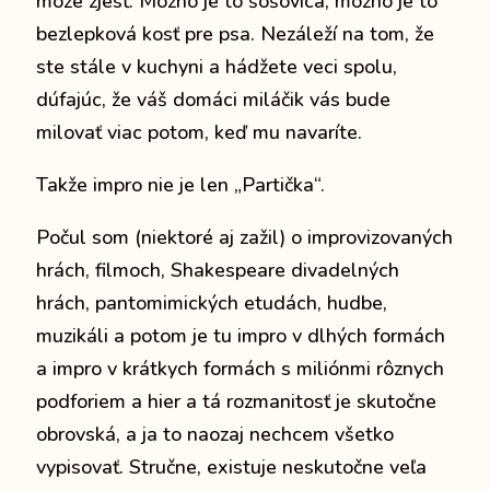
môže zjesť.
Možno je to šošovica, možno je to
bezlepková kosť pre psa.
Nezáleží na tom, že
ste stále v kuchyni a hádžete veci spolu,
dúfajúc, že váš domáci miláčik vás bude
milovať viac potom, keď mu navaríte.
Takže impro nie je len „Partička“.
Počul som (niektoré aj zažil) o improvizovaných
hrách, filmoch, Shakespeare divadelných
hrách, pantomimických etudách, hudbe,
muzikáli a potom je tu impro v dlhých formách
a impro v krátkych formách s miliónmi rôznych
podforiem a hier a tá rozmanitosť je skutočne
obrovská, a ja to naozaj nechcem všetko
vypisovať. Stručne, existuje neskutočne veľa