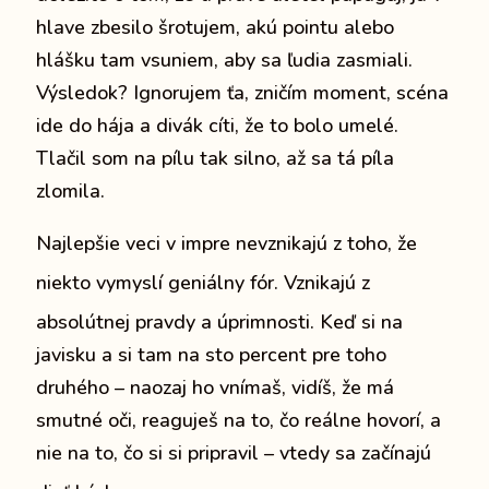
hlave zbesilo šrotujem, akú pointu alebo
hlášku tam vsuniem, aby sa ľudia zasmiali.
Výsledok? Ignorujem ťa, zničím moment, scéna
ide do hája a divák cíti, že to bolo umelé.
Tlačil som na pílu tak silno, až sa tá píla
zlomila.
Najlepšie veci v impre nevznikajú z toho, že
niekto vymyslí geniálny fór.
Vznikajú z
absolútnej pravdy a úprimnosti.
Keď si na
javisku a si tam na sto percent pre toho
druhého – naozaj ho vnímaš, vidíš, že má
smutné oči, reaguješ na to, čo reálne hovorí, a
nie na to, čo si si pripravil – vtedy sa začínajú