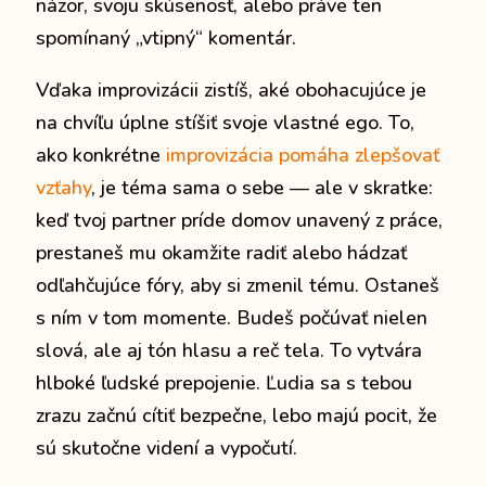
názor, svoju skúsenosť, alebo práve ten
spomínaný „vtipný“ komentár.
Vďaka improvizácii zistíš, aké obohacujúce je
na chvíľu úplne stíšiť svoje vlastné ego. To,
ako konkrétne
improvizácia pomáha zlepšovať
vzťahy
, je téma sama o sebe — ale v skratke:
keď tvoj partner príde domov unavený z práce,
prestaneš mu okamžite radiť alebo hádzať
odľahčujúce fóry, aby si zmenil tému. Ostaneš
s ním v tom momente. Budeš počúvať nielen
slová, ale aj tón hlasu a reč tela. To vytvára
hlboké ľudské prepojenie. Ľudia sa s tebou
zrazu začnú cítiť bezpečne, lebo majú pocit, že
sú skutočne videní a vypočutí.