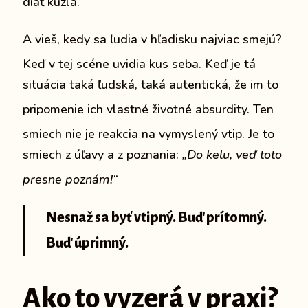
diať kúzla.
A vieš, kedy sa ľudia v hľadisku najviac smejú?
Keď v tej scéne uvidia kus seba.
Keď je tá
situácia taká ľudská, taká autentická, že im to
pripomenie ich vlastné životné absurdity.
Ten
smiech nie je reakcia na vymyslený vtip.
Je to
smiech z úľavy a z poznania:
„Do kelu, veď toto
presne poznám!“
Nesnaž sa byť vtipný. Buď prítomný.
Buď úprimný.
Ako to vyzerá v praxi?