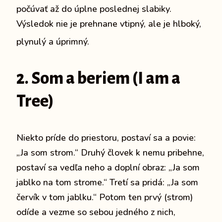
počúvať až do úplne poslednej slabiky.
Výsledok nie je prehnane vtipný, ale je hlboký,
plynulý a úprimný.
2.
Som a beriem
(I am a
Tree)
Niekto príde do priestoru, postaví sa a povie:
„Ja som strom.“ Druhý človek k nemu pribehne,
postaví sa vedľa neho a doplní obraz: „Ja som
jablko na tom strome.“ Tretí sa pridá: „Ja som
červík v tom jablku.“ Potom ten prvý (strom)
odíde a vezme so sebou jedného z nich,