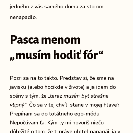
jedného z vás samého doma za stolom
nenapadlo.
Pasca menom
„
musím hodiť fór
“
Pozri sa na to takto. Predstav si, že sme na
javisku (alebo hocikde v živote) a ja idem do
scény s tým, že
„teraz musím byť strašne
vtipný“
. Čo sa v tej chvíli stane v mojej hlave?
Prepínam sa do totálneho ego-módu.
Nepočúvam ťa. Kým ty mi hovoríš niečo
dôležité o tom, že ti práve uletel papagáj, ja v