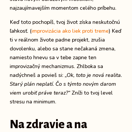
najzaujímavejším momentom celého príbehu.
Keď toto pochopíš, tvoj život získa neskutočnú
ľahkosť. (
improvizácia ako liek proti treme
) Keď
ti v reálnom živote padne projekt, zrušia
dovolenku, alebo sa stane nečakaná zmena,
namiesto hnevu sa v tebe zapne ten
improvizačný mechanizmus. Zhlboka sa
nadýchneš a povieš si:
„Ok, toto je nová realita.
Starý plán neplatí. Čo s týmto novým darom
viem urobiť práve teraz?“
Zníži to tvoj level
stresu na minimum.
Na zdravie a na