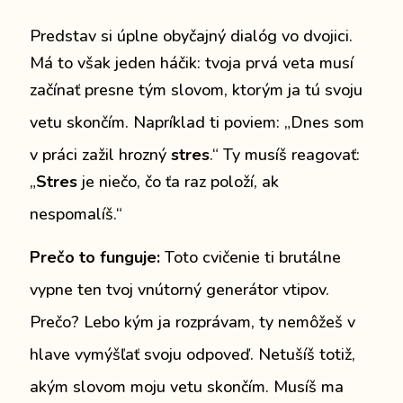
Predstav si úplne obyčajný dialóg vo dvojici.
Má to však jeden háčik: tvoja prvá veta musí
začínať presne tým slovom, ktorým ja tú svoju
vetu skončím.
Napríklad ti poviem: „Dnes som
v práci zažil hrozný
stres
.“
Ty musíš reagovať:
„
Stres
je niečo, čo ťa raz položí, ak
nespomalíš.“
Prečo to funguje:
Toto cvičenie ti brutálne
vypne ten tvoj vnútorný generátor vtipov.
Prečo?
Lebo kým ja rozprávam, ty nemôžeš v
hlave vymýšľať svoju odpoveď.
Netušíš totiž,
akým slovom moju vetu skončím.
Musíš ma