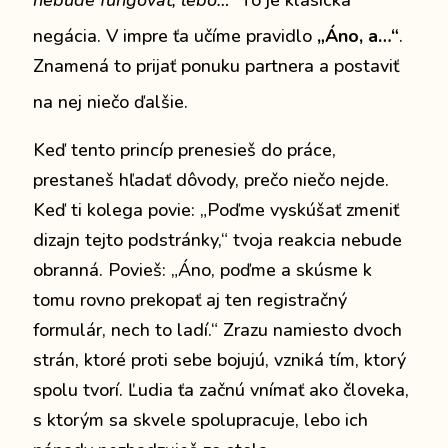
negácia.
V impre ťa učíme pravidlo
„Áno, a…“
.
Znamená to prijať ponuku partnera a postaviť
na nej niečo ďalšie.
Keď tento princíp prenesieš do práce,
prestaneš hľadať dôvody, prečo niečo nejde.
Keď ti kolega povie: „Poďme vyskúšať zmeniť
dizajn tejto podstránky,“ tvoja reakcia nebude
obranná. Povieš: „Áno, poďme a skúsme k
tomu rovno prekopať aj ten registračný
formulár, nech to ladí.“ Zrazu namiesto dvoch
strán, ktoré proti sebe bojujú, vzniká tím, ktorý
spolu tvorí. Ľudia ťa začnú vnímať ako človeka,
s ktorým sa skvele spolupracuje, lebo ich