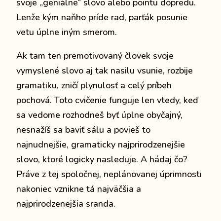
svoje „geniálne“ slovo alebo pointu dopredu.
Lenže kým naňho príde rad, parťák posunie
vetu úplne iným smerom.
Ak tam ten premotivovaný človek svoje
vymyslené slovo aj tak nasilu vsunie, rozbije
gramatiku, zničí plynulosť a celý príbeh
pochová. Toto cvičenie funguje len vtedy, keď
sa vedome rozhodneš byť úplne obyčajný,
nesnažíš sa baviť sálu a povieš to
najnudnejšie, gramaticky najprirodzenejšie
slovo, ktoré logicky nasleduje. A hádaj čo?
Práve z tej spoločnej, neplánovanej úprimnosti
nakoniec vznikne tá najväčšia a
najprirodzenejšia sranda.