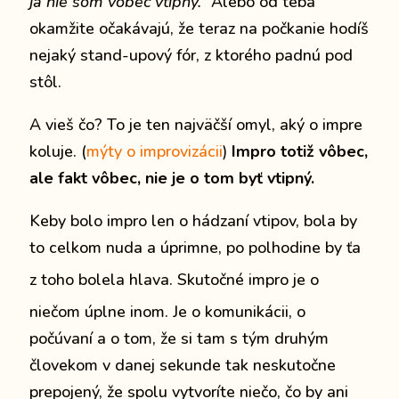
ja nie som vôbec vtipný.“
Alebo od teba
okamžite očakávajú, že teraz na počkanie hodíš
nejaký stand-upový fór, z ktorého padnú pod
stôl.
A vieš čo? To je ten najväčší omyl, aký o impre
koluje. (
mýty o improvizácii
)
Impro totiž vôbec,
ale fakt vôbec, nie je o tom byť vtipný.
Keby bolo impro len o hádzaní vtipov, bola by
to celkom nuda a úprimne, po polhodine by ťa
z toho bolela hlava.
Skutočné impro je o
niečom úplne inom.
Je o komunikácii, o
počúvaní a o tom, že si tam s tým druhým
človekom v danej sekunde tak neskutočne
prepojený, že spolu vytvoríte niečo, čo by ani