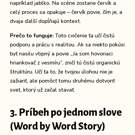
napríklad jablko. Na scéne zostane červík a
celý proces sa opakuje – červík povie, čím je, a
dvaja ďalší dopĺňajú kontext.
Prečo to funguje:
Toto cvičenie ťa učí čistú
podporu a prácu s realitou. Ak sa niekto pokúsi
byť nasilu vtipný a povie „Ja som hovoriaci
hriankovač z vesmíru“, zničí tú čistú organickú
štruktúru. Učí ťa to, že tvojou úlohou nie je
zažiariť, ale pomôcť tomu druhému dotvoriť
svet, ktorý už začal stavať.
3. Príbeh po jednom slove
(Word by Word Story)