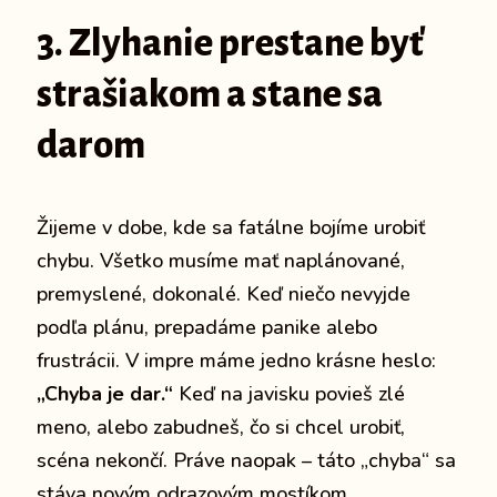
3. Zlyhanie prestane byť
strašiakom a stane sa
darom
Žijeme v dobe, kde sa fatálne bojíme urobiť
chybu. Všetko musíme mať naplánované,
premyslené, dokonalé. Keď niečo nevyjde
podľa plánu, prepadáme panike alebo
frustrácii. V impre máme jedno krásne heslo:
„Chyba je dar.“
Keď na javisku povieš zlé
meno, alebo zabudneš, čo si chcel urobiť,
scéna nekončí. Práve naopak – táto „chyba“ sa
stáva novým odrazovým mostíkom,