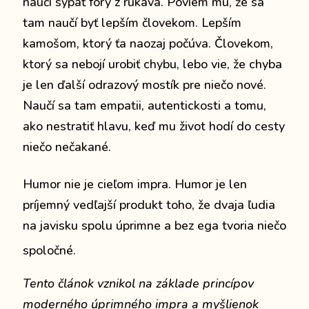
naučí sypať fóry z rukáva. Poviem mu, že sa
tam naučí byť lepším človekom. Lepším
kamošom, ktorý ťa naozaj počúva. Človekom,
ktorý sa nebojí urobiť chybu, lebo vie, že chyba
je len ďalší odrazový mostík pre niečo nové.
Naučí sa tam empatii, autentickosti a tomu,
ako nestratiť hlavu, keď mu život hodí do cesty
niečo nečakané.
Humor nie je cieľom impra.
Humor je len
príjemný vedľajší produkt toho, že dvaja ľudia
na javisku spolu úprimne a bez ega tvoria niečo
spoločné.
Tento článok vznikol na základe princípov
moderného úprimného impra a myšlienok