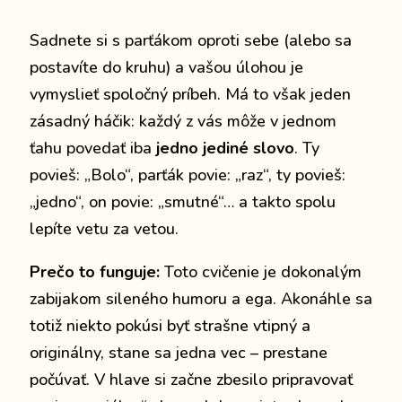
Sadnete si s parťákom oproti sebe (alebo sa
postavíte do kruhu) a vašou úlohou je
vymyslieť spoločný príbeh. Má to však jeden
zásadný háčik: každý z vás môže v jednom
ťahu povedať iba
jedno jediné slovo
. Ty
povieš: „Bolo“, parťák povie: „raz“, ty povieš:
„jedno“, on povie: „smutné“… a takto spolu
lepíte vetu za vetou.
Prečo to funguje:
Toto cvičenie je dokonalým
zabijakom sileného humoru a ega. Akonáhle sa
totiž niekto pokúsi byť strašne vtipný a
originálny, stane sa jedna vec – prestane
počúvať. V hlave si začne zbesilo pripravovať