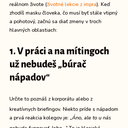
reálnom živote (
životné lekcie z impra
). Keď
zhodíš masku človeka, čo musí byť stále vtipný
a pohotový, začnú sa diať zmeny v troch
hlavných oblastiach:
1. V práci a na mítingoch
už nebudeš
„
búrač
nápadov
“
Určite to poznáš z korporátu alebo z
kreatívnych briefingov.
Niekto príde s nápadom
a prvá reakcia kolegov je:
„Áno, ale to u nás
nebude fungovať, lebo…“
To je klasická