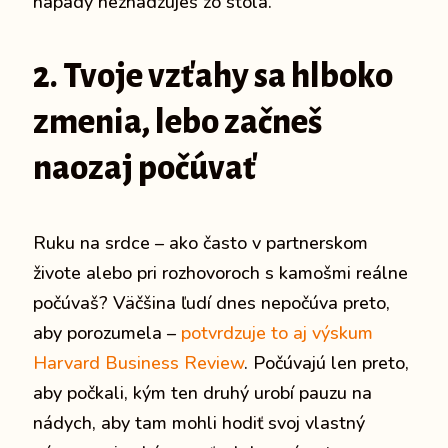
nápady nezhadzuješ zo stola.
2. Tvoje vzťahy sa hlboko
zmenia, lebo začneš
naozaj počúvať
Ruku na srdce – ako často v partnerskom
živote alebo pri rozhovoroch s kamošmi reálne
počúvaš? Väčšina ľudí dnes nepočúva preto,
aby porozumela –
potvrdzuje to aj výskum
Harvard Business Review
. Počúvajú len preto,
aby počkali, kým ten druhý urobí pauzu na
nádych, aby tam mohli hodiť svoj vlastný